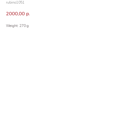
rubino1051
2000,00
р.
Weight: 270 g