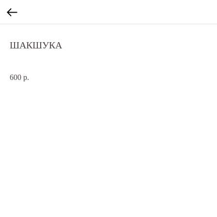
ШАКШУКА
SKU:
rubino1122
600
р.